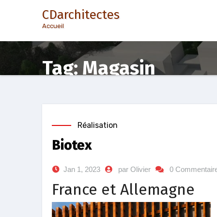
Aller
CDarchitectes
au
Accueil
contenu
Tag: Magasin
Réalisation
Biotex
Jan 1, 2023
par Olivier
0 Commentair
France et Allemagne